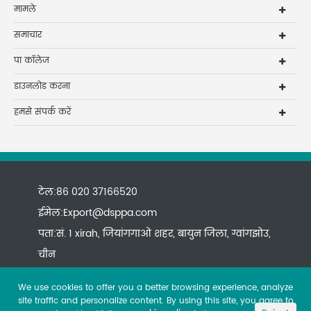
मामले
समाचार
पा कॉलेज
डाउनलोड करना
हमसे संपर्क करें
टेल:86 020 37166520
ईमेल:
Export@dsppa.com
पता:सं. 1 xirah, जियांगगाओ शहर, बायुन जिला, ग्वांगझोउ,
चीन
We use cookies to offer you a better browsing experience, analyze
site traffic and personalize content. By using this site, you agree to