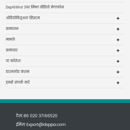
Dsp169hd उच्च निष्ठा वीडियो मेगाफोन
ऑडियोविज़ुअल सिस्टम
समाधान
मामले
समाचार
पा कॉलेज
डाउनलोड करना
हमसे संपर्क करें
टेल:86 020 37166520
ईमेल:
Export@dsppa.com