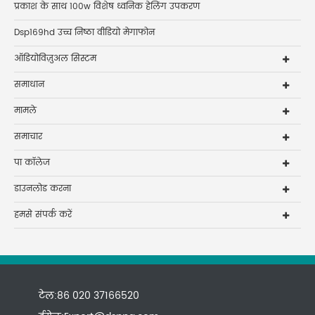
प्रकाश के साथ 100w विशेष ध्वनिक हेलिंग उपकरण
Dsp169hd उच्च निष्ठा वीडियो मेगाफोन
ऑडियोविज़ुअल सिस्टम
समाधान
मामले
समाचार
पा कॉलेज
डाउनलोड करना
हमसे संपर्क करें
टेल:86 020 37166520