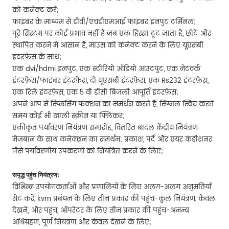
को कनेक्ट करें;
फाइबर के माध्यम से डीवी/एचडीएमआई फाइबर इनपुट टर्मिनल;
पूरे सिस्टम पर कोई प्रभाव नहीं है जब एक हिस्सा टूट जाता है, छोटे और
स्थापित करने में आसान है, माउस को कनेक्ट करने के लिए यूएसबी
इंटरफ़ेस के साथ;
एक dvi/hdmi इनपुट, एक स्टीरियो ऑडियो आउटपुट, एक नेटवर्क
इंटरफ़ेस/फाइबर इंटरफ़ेस, दो यूएसबी इंटरफ़ेस, एक Rs232 इंटरफ़ेस,
एक रिले इंटरफ़ेस, एक 5 वी डीसी बिजली आपूर्ति इंटरफ़ेस;
अपने आप में स्प्लिसिंग फ़ंक्शन का समर्थन करते हैं, सिग्नल स्विच करते
समय कोई भी खाली स्क्रीन या फ्लिकर;
एकीकृत पर्यावरण नियंत्रण समारोह, वितरित बादल केंद्रीय नियंत्रण
मेजबान के साथ कनेक्शन का समर्थन; प्रकाश, पर्दे और एयर कंडीशनर
जैसे पर्यावरणीय उपकरणों को नियंत्रित करने के लिए;
समृद्ध पहुंच नियंत्रणः
विभिन्न उपयोगकर्ताओं और प्रणालियों के लिए अलग-अलग अनुमतियाँ
सेट करें, kvm प्रबंधन के लिए तीन प्रकार की पहुंच-कुल नियंत्रण, केवल
देखने, और पहुंच, ऑपरेटर के लिए तीन प्रकार की पहुंच-अनन्य
अधिग्रहण, पूर्ण नियंत्रण और केवल देखने के लिए;