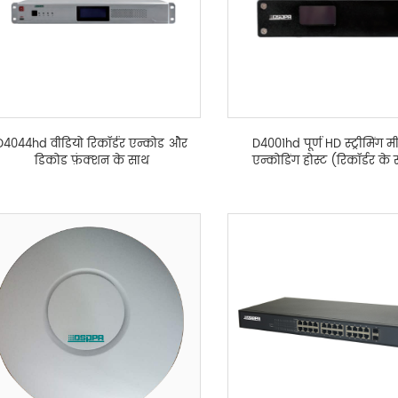
D4044hd वीडियो रिकॉर्डर एन्कोड और
D4001hd पूर्ण HD स्ट्रीमिंग म
डिकोड फ़ंक्शन के साथ
एन्कोडिंग होस्ट (रिकॉर्डर के