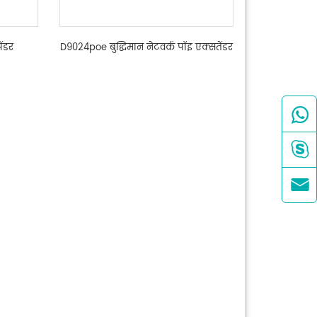
ेंडर
D9024poe बुद्धिमान नेटवर्क पॉइ एक्सतेंडर


