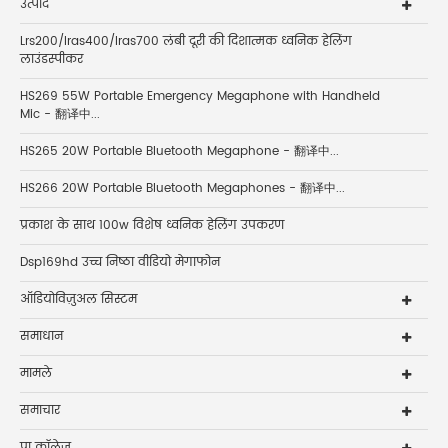
उत्पाद
Lrs200/lras400/lras700 लंबी दूरी की दिशात्मक ध्वनिक हेलिंग
लाउंडस्पीकर
HS269 55W Portable Emergency Megaphone with Handheld
Mic - 翻译中...
HS265 20W Portable Bluetooth Megaphone - 翻译中...
HS266 20W Portable Bluetooth Megaphones - 翻译中...
प्रकाश के साथ 100w विशेष ध्वनिक हेलिंग उपकरण
Dsp169hd उच्च निष्ठा वीडियो मेगाफोन
ऑडियोविज़ुअल सिस्टम
समाधान
मामले
समाचार
पा कॉलेज