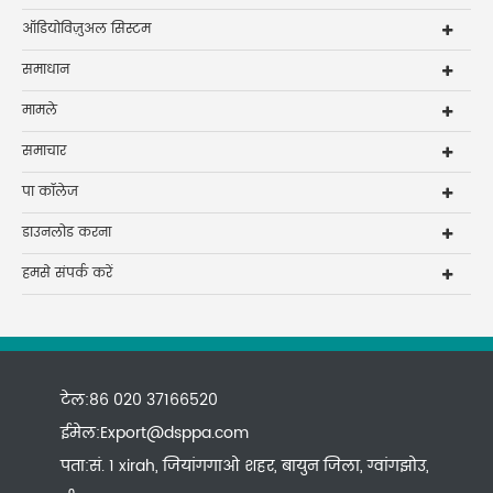
ऑडियोविज़ुअल सिस्टम
समाधान
मामले
समाचार
पा कॉलेज
डाउनलोड करना
हमसे संपर्क करें
टेल:86 020 37166520
ईमेल:
Export@dsppa.com
पता:सं. 1 xirah, जियांगगाओ शहर, बायुन जिला, ग्वांगझोउ,