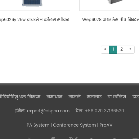
p6026y 25w वायरलेस कॉलम स्पीकर
Wep6028 वायरलेस पीए सिस्टम
«
1
2
»
डियोविज़ुअल सिस्टम
समाधान
मामले
समाचार
पा कॉलेज
डा
export@dsppa.com
+86 020 37166520
ईमेल:
टेल:
PA System
| Conference System | ProAV