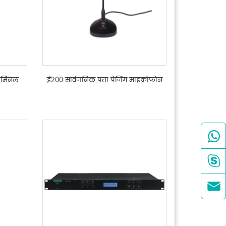
र्मिनल
ई200 सार्वजनिक पता पेजिंग माइक्रोफोन


