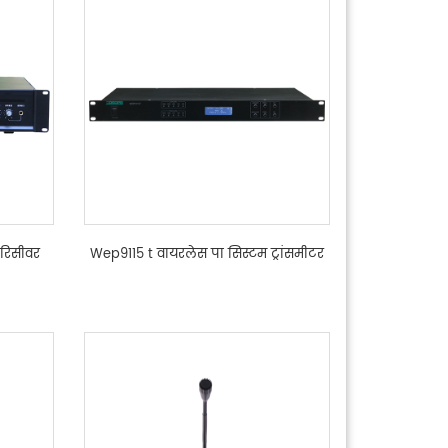
 रिसीवर
Wep9115 t वायरलेस पा सिस्टम ट्रांसमीटर