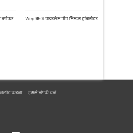
 स्पीकर
Wep9150t वायरलेस पीए सिस्टम ट्रांसमीटर
उनलोड करना
हमसे संपर्क करें