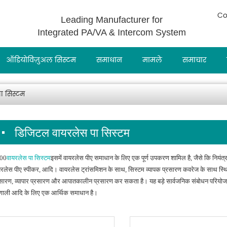
Co
Leading Manufacturer for
Integrated PA/VA & Intercom System
ऑडियोविज़ुअल सिस्टम
समाधान
मामले
समाचार
ा सिस्टम
डिजिटल वायरलेस पा सिस्टम
00
वायरलेस पा सिस्टम
इसमें वायरलेस पीए समाधान के लिए एक पूर्ण उपकरण शामिल है, जैसे कि नियंत
रलेस पीए स्पीकर, आदि। वायरलेस ट्रांसमिशन के साथ, सिस्टम व्यापक प्रसारण कवरेज के साथ स्थिर 
सारण, व्यापार प्रसारण और आपातकालीन प्रसारण कर सकता है। यह बड़े सार्वजनिक संबोधन परियोजनाओं जै
रणाली आदि के लिए एक आर्थिक समाधान है।