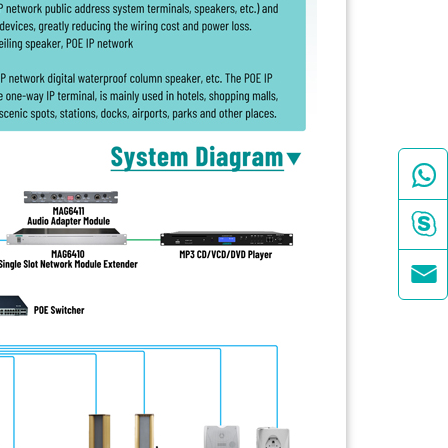


