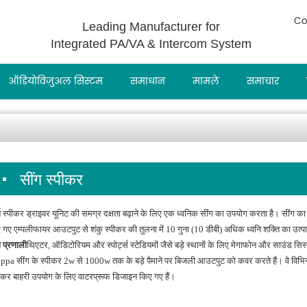
Co
Leading Manufacturer for
Integrated PA/VA & Intercom System
ऑडियोविज़ुअल सिस्टम
समाधान
मामले
समाचार
सींग स्पीकर
्न स्पीकर ड्राइवर यूनिट की समग्र दक्षता बढ़ाने के लिए एक ध्वनिक सींग का उपयोग करता है। सींग 
 गए एम्पलीफायर आउटपुट से शंकु स्पीकर की तुलना में 10 गुना (10 डीबी) अधिक ध्वनि शक्ति का उत्पा
 प्रणाली
थिएटर, ऑडिटोरियम और स्पोर्ट्स स्टेडियमों जैसे बड़े स्थानों के लिए मेगाफोन और साउंड सि
pa सींग के स्पीकर 2w से 1000w तक के बड़े पैमाने पर बिजली आउटपुट को कवर करते हैं। वे विभिन्न 
पीकर बाहरी उपयोग के लिए वाटरप्रूफ डिजाइन किए गए हैं।