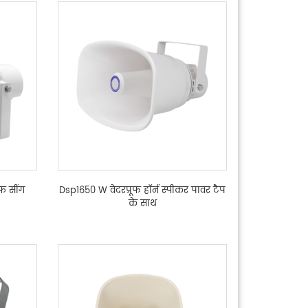
फ सींग
Dsp1650 W वेदरप्रूफ हॉर्न स्पीकर पावर टैप
के साथ