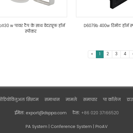
1130 w पावर टैप के साथ वेदरप्रूफ हॉर्न
D6079b 400w रिमोट हॉर्न स
स्पीकर
«
1
2
3
4
डियोविज़ुअल सिस्टम
समाधान
मामले
समाचार
पा कॉलेज
डा
export@dsppa.com
+86 020 37166520
ईमेल:
टेल:
PA System
| Conference System | ProAV