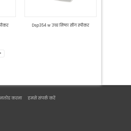
्पीकर
Dsp354 w उच्च निष्ठा सींग स्पीकर
»
उनलोड करना
हमसे संपर्क करें