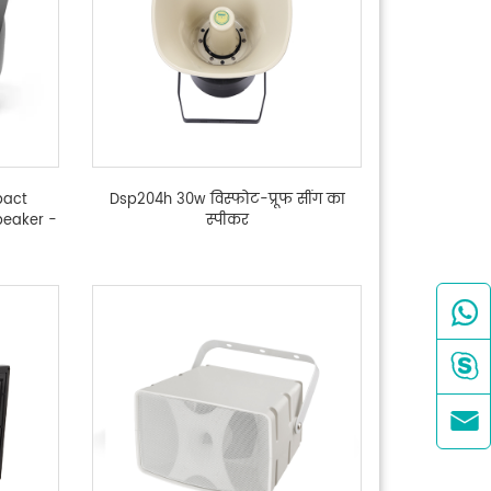
pact
Dsp204h 30w विस्फोट-प्रूफ सींग का
peaker -
स्पीकर


