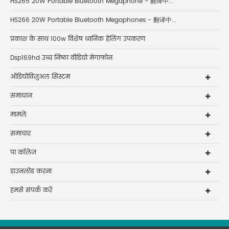
HS265 20W Portable Bluetooth Megaphone - 翻译中...
HS266 20W Portable Bluetooth Megaphones - 翻译中...
प्रकाश के साथ 100w विशेष ध्वनिक हेलिंग उपकरण
Dsp169hd उच्च निष्ठा वीडियो मेगाफोन
ऑडियोविज़ुअल सिस्टम
समाधान
मामले
समाचार
पा कॉलेज
डाउनलोड करना
हमसे संपर्क करें