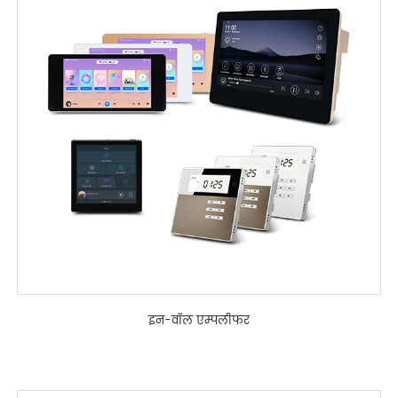
इन-वॉल एम्पलीफर