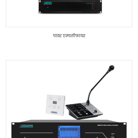
पावर एम्पलीफायर