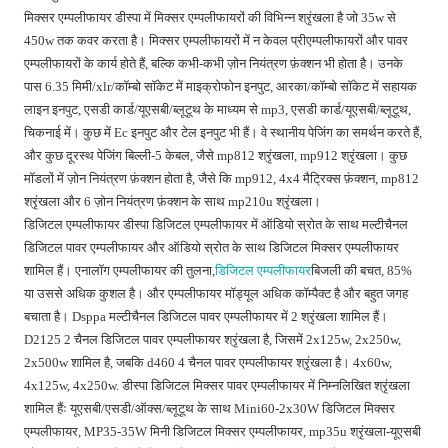
मिक्सर एम्पलीफायर डीस्पा में मिक्सर एम्पलीफायरों की विभिन्न श्रृंखला है जो 35w से
450w तक कवर करता है। मिक्सर एम्पलीफायरों में न केवल प्रीएम्पलीफायरों और पावर
एम्पलीफायरों के कार्य होते हैं, बल्कि कभी-कभी ज़ोन नियंत्रण फ़ंक्शन भी होता है। उनके
पास 6.35 मिमी/xlr/कॉम्बो सॉकेट में माइक्रोफोन इनपुट, आरका/कॉम्बो सॉकेट में सहायक
लाइन इनपुट, एसडी कार्ड/यूएसबी/ब्लूटूथ के माध्यम से mp3, एसडी कार्ड/यूएसबी/ब्लूटूथ,
चिकनाई में। कुछ में Ec इनपुट और टेल इनपुट भी हैं। वे स्थानीय पेजिंग का समर्थन करते हैं,
और कुछ दूरस्थ पेजिंग बिल्ली-5 केबल, जैसे mp812 श्रृंखला, mp912 श्रृंखला। कुछ
मॉडलों में ज़ोन नियंत्रण फ़ंक्शन होता है, जैसे कि mp912, 4x4 मैट्रिक्स फ़ंक्शन, mp812
श्रृंखला और 6 ज़ोन नियंत्रण फ़ंक्शन के साथ mp210u श्रृंखला।
डिजिटल एम्पलीफायर डीस्पा डिजिटल एम्पलीफायर में ऑडियो स्रोत के साथ मल्टीचैनल
डिजिटल पावर एम्पलीफायर और ऑडियो स्रोत के साथ डिजिटल मिक्सर एम्पलीफायर
शामिल हैं। एनालॉग एम्पलीफायर की तुलना,
डिजिटल एम्पलीफायर
बिजली की बचत, 85%
या उससे अधिक कुशल है। और एम्पलीफायर मॉड्यूल अधिक कॉम्पैक्ट है और बहुत जगह
बचाता है। Dsppa मल्टीचैनल डिजिटल पावर एम्पलीफायर में 2 श्रृंखला शामिल हैं।
D2125 2 चैनल डिजिटल पावर एम्पलीफायर श्रृंखला है, जिसमें 2x125w, 2x250w,
2x500w शामिल है, जबकि d460 4 चैनल पावर एम्पलीफायर श्रृंखला है। 4x60w,
4x125w, 4x250w. डीस्पा डिजिटल मिक्सर पावर एम्पलीफायर में निम्नलिखित श्रृंखला
शामिल हैंः यूएसबी/एसडी/ऑक्स/ब्लूटूथ के साथ Mini60-2x30W डिजिटल मिक्सर
एम्पलीफायर, MP35-35W मिनी डिजिटल मिक्सर एम्पलीफायर, mp35u श्रृंखला-यूएसबी