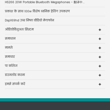
HS266 20W Portable Bluetooth Megaphones - 翻译中...
प्रकाश के साथ 100w विशेष ध्वनिक हेलिंग उपकरण
Dsp169hd उच्च निष्ठा वीडियो मेगाफोन
ऑडियोविज़ुअल सिस्टम
समाधान
मामले
समाचार
पा कॉलेज
डाउनलोड करना
हमसे संपर्क करें