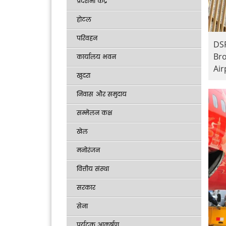
प्रदर्शनी केंद्र
होटल
परिवहन
DSP
Bro
कार्यालय भवन
Air
खुदरा
निवास और समुदाय
सम्मेलन कक्ष
खेल
मनोरंजन
वित्तीय संस्था
सरकार
सेना
पर्यटक आकर्षण