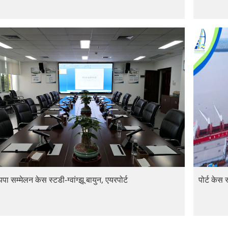
पपा सम्मेलन केस स्टडी-ग्वांग्झू बायुन, एयरपोर्ट
पोर्ट केस