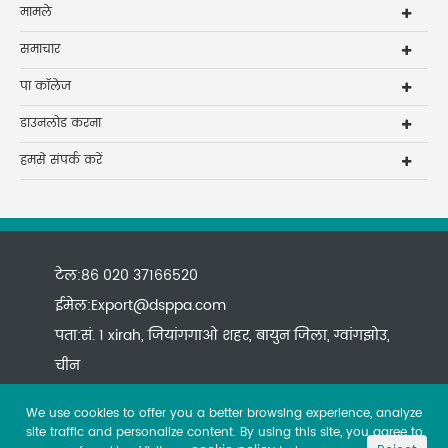
मामले
समाचार
पा कॉलेज
डाउनलोड करना
हमसे संपर्क करें
टेल:86 020 37166520
ईमेल:
Export@dsppa.com
पता:सं. 1 xirah, जियांगगाओ शहर, बायुन जिला, ग्वांगझोउ,
चीन
We use cookies to offer you a better browsing experience, analyze
site traffic and personalize content. By using this site, you agree to