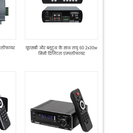
्पलीफायर
यूएसबी और ब्लूटूथ के साथ लघु 60 2x30w
मिनी डिजिटल एम्पलीफायर