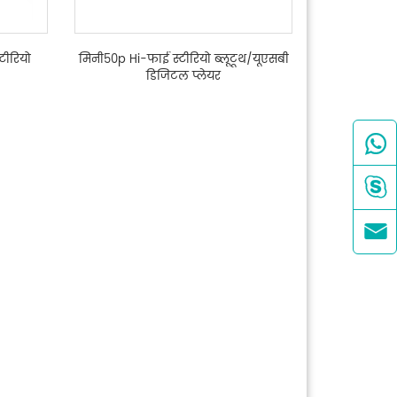
टीरियो
मिनी50p Hi-फाई स्टीरियो ब्लूटूथ/यूएसबी
डिजिटल प्लेयर


