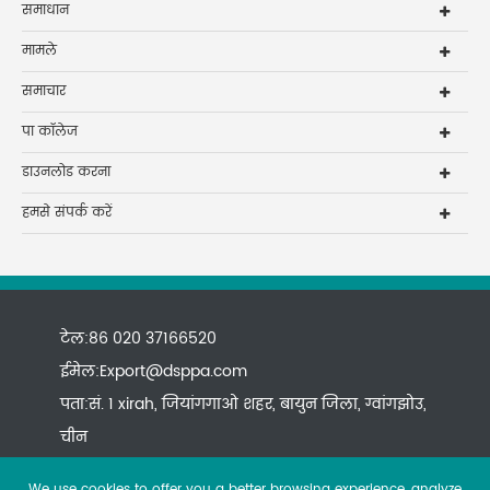
समाधान
मामले
समाचार
पा कॉलेज
डाउनलोड करना
हमसे संपर्क करें
टेल:86 020 37166520
ईमेल:
Export@dsppa.com
पता:सं. 1 xirah, जियांगगाओ शहर, बायुन जिला, ग्वांगझोउ,
चीन
We use cookies to offer you a better browsing experience, analyze