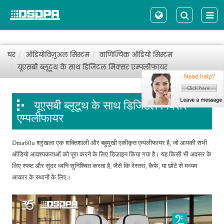
घर
ऑडियोविज़ुअल सिस्टम
वाणिज्यिक ऑडियो सिस्टम
यूएसबी ब्लूटूथ के साथ डिजिटल मिक्सर एम्पलीफायर
यूएसबी ब्लूटूथ के साथ डिजिटल मिक्सर
एम्पलीफायर
Dma60u श्रृंखला एक शक्तिशाली और बहुमुखी एकीकृत एम्पलीफायर है, जो आपकी सभी
ऑडियो आवश्यकताओं को पूरा करने के लिए डिज़ाइन किया गया है। यह किसी भी अवसर के
लिए स्पष्ट और सुंदर ध्वनि सुनिश्चित करता है, जैसे कि रेस्तरां, कैफे, या छोटे से मध्यम
आकार के स्थानों के लिए।