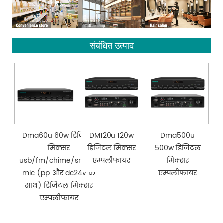
संबंधित उत्पाद
Dma60u 60w डिजिटल
DM120u 120w
Dma500u
मिक्सर
डिजिटल मिक्सर
500w डिजिटल
usb/fm/chime/sren/4
एम्पलीफायर
मिक्सर
mic (pp और dc24v के
एम्पलीफायर
साथ) डिजिटल मिक्सर
एम्पलीफायर