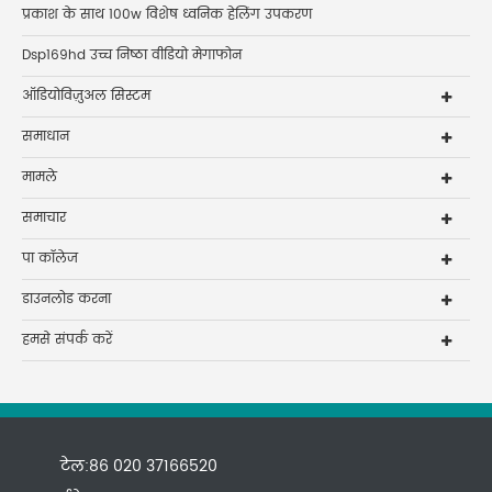
प्रकाश के साथ 100w विशेष ध्वनिक हेलिंग उपकरण
Dsp169hd उच्च निष्ठा वीडियो मेगाफोन
ऑडियोविज़ुअल सिस्टम
समाधान
मामले
समाचार
पा कॉलेज
डाउनलोड करना
हमसे संपर्क करें
टेल:86 020 37166520