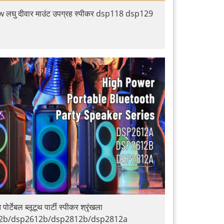
लघु दीवार माउंट उपग्रह स्पीकर dsp118 dsp129
पोर्टेबल ब्लूटूथ पार्टी स्पीकर श्रृंखला
2b/dsp2612b/dsp2812b/dsp2812a