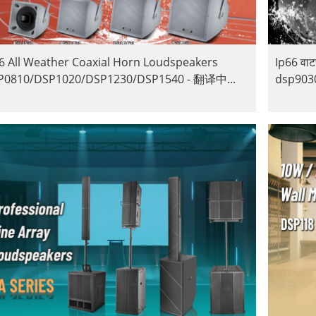
6 All Weather Coaxial Horn Loudspeakers
Ip66 वाट
P0810/DSP1020/DSP1230/DSP1540 - 翻译中...
dsp903