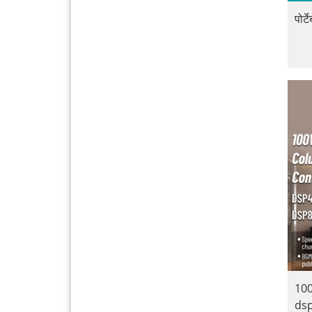
पोर्
100
ds