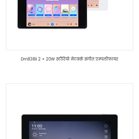
Dm838ii 2 × 20W स्टीरियो नेटवर्क संगीत एम्पलीफायर