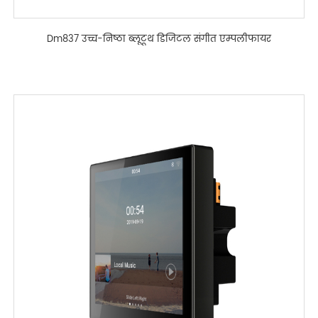
Dm837 उच्च-निष्ठा ब्लूटूथ डिजिटल संगीत एम्पलीफायर