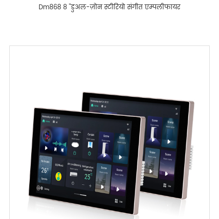
Dm868 8 ''डुअल-ज़ोन स्टीरियो संगीत एम्पलीफायर