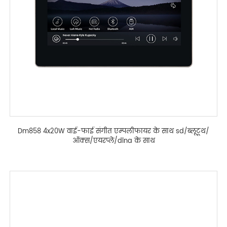
Dm858 4x20W वाई-फाई संगीत एम्पलीफायर के साथ sd/ब्लूटूथ/
ऑक्स/एयरप्ले/dlna के साथ