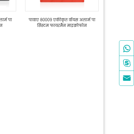
र्म पा
पावाए 80009 एकीकृत वॉयस अलार्म पा
शन
सिस्टम फायरमैन माइक्रोफोन


