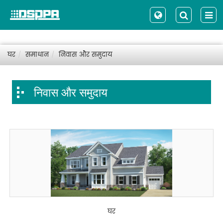
घर
समाधान
निवास और समुदाय
निवास और समुदाय
घर