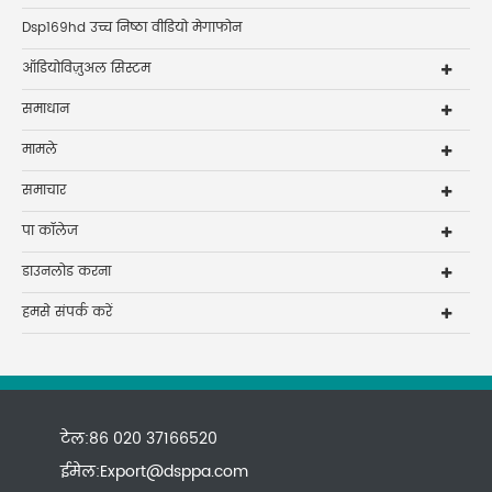
Dsp169hd उच्च निष्ठा वीडियो मेगाफोन
ऑडियोविज़ुअल सिस्टम
समाधान
मामले
समाचार
पा कॉलेज
डाउनलोड करना
हमसे संपर्क करें
टेल:86 020 37166520
ईमेल:
Export@dsppa.com