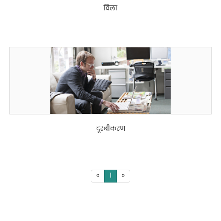
विला
दूरबीकरण
«
1
»