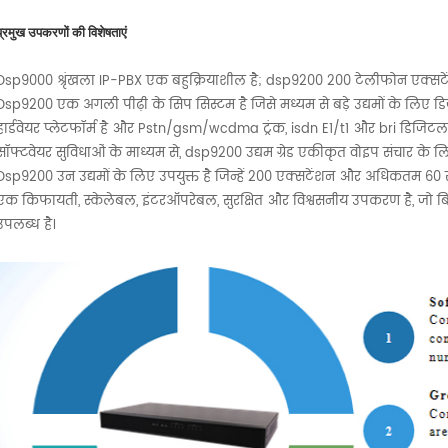
प्रमुख उपकरणों की विशेषताएं
Dsp9000 श्रृंखला IP-PBX एक बहुक्रियाशील है; dsp9200 200 टेलीफोन एक्सटें
Dsp9200 एक अगली पीढ़ी के सिप सिस्टम है जिसे मध्यम से बड़े उद्यमों के लिए डि
हार्डवेयर प्लेटफॉर्म है और Pstn/gsm/wcdma ट्रंक, isdn E1/t1 और bri डिजिटल
सॉफ्टवेयर सुविधाओं के माध्यम से, dsp9200 उद्यम ग्रेड एकीकृत वोइप संचार के लि
Dsp9200 उन उद्यमों के लिए उपयुक्त है जिन्हें 200 एक्सटेंशन और अधिकतम 6
एक किफायती, स्केलेबल, इंटरऑपरेबल, सुरक्षित और विश्वसनीय उपकरण है, जो ब
उपलब्ध है।