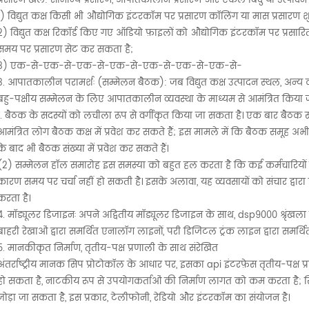
प्रसारण खेल: सामान्य प्रसारण, आपातकालीन प्रसारण और एकल बिंदु या उत्पादन 
1) विद्युत कक्ष किसी भी औद्योगिक इंटरकॉम पर प्रसारण कॉलिंग या मास प्रसारण 
2) विद्युत कक्ष रिकॉर्ड किए गए ऑडियो फ़ाइलों को औद्योगिक इंटरकॉम पर प्रसा
समय पर प्रसारण सेट कर सकता है;
3) एक-से-एक-से-एक-से-एक-से-एक-से-एक-से-एक-से-
3. आपातकालीन परामर्शः (सम्मेलन बैठक): जब विद्युत कक्ष उत्पादन स्थल, अन्य 
बहु-पक्षीय सम्मेलन के लिए आपातकालीन व्यवस्था के माध्यम से आमंत्रित किया 
1. बैठक के सदस्यों को लचीला रूप से वर्गीकृत किया जा सकता है। एक बार बैठक स
आमंत्रित लोग बैठक कक्ष में प्रवेश कर सकते हैं; इस मामले में कि बैठक समूह अभी
के बाद भी बैठक संख्या में प्रवेश कर सकते हैं।
(2) सम्मेलन हॉल समारोह इस समस्या को बहुत हल करता है कि कई कर्मचारियों की द
कारण समय पर चर्चा नहीं हो सकती है। इसके अलावा, यह व्यवसायों को संचार द्वार
करता है।
4. मॉड्यूलर डिजाइनः अपने अद्वितीय मॉड्यूलर डिजाइन के साथ, dsp9000 श्रृंखला
बाहरी रेखाओं द्वारा समर्थित एनालॉग लाइनों, परी डिजिटल ट्रंक लाइन द्वारा सम
5. मानकीकृत निर्माण, तृतीय-पक्ष प्रणाली के साथ संरेखित
अंतर्राष्ट्रीय मानक सिप प्रोटोकॉल के आधार पर, इसका api इंटरफ़ेस तृतीय-पक्ष
हो सकता है, नाटकीय रूप से उपयोगकर्ताओं की निर्माण लागत को कम करता है; 
जोड़ा जा सकता है, इस प्रकार, टेलीफोनी, रेडियो और इंटरकॉम का संयोजन है।