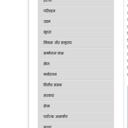
होटल
परिवहन
उद्यम
खुदरा
निवास और समुदाय
सम्मेलन कक्ष
खेल
मनोरंजन
वित्तीय संस्था
सरकार
सेना
पर्यटक आकर्षण
सुधार