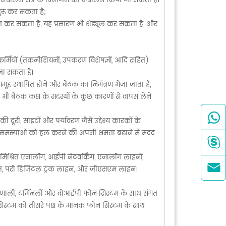
संचालन क्षेत्र के विभाजन का संचालन किया जा सकता है।
शुरू कर सकता है;
रित कर सकता है, यह प्रसारण भी शेड्यूल कर सकता है, और
कर्मियों (तकनीशियनों, उपकरण विशेषज्ञों, आदि सहित)
जा सकता है।
मूह स्थापित होने और बैठक का निमंत्रण भेजा जाता है,
 भी बैठक कक्ष के सदस्यों के कुछ कारणों से वापस लेने

ूरी, साइटों और पर्यावरण जैसे उद्देश्य कारकों के
ा समस्याओं को हल करने की अपनी क्षमता बढ़ाने में मदद

 मिश्रित एनालॉग, आईपी नेटवर्किंग, एनालॉग लाइनों,

र्थित, परी डिजिटल ट्रंक लाइन, और जीएसएम लाइन।
 प्रणाली, टर्मिनलों और वोआईपी फोन सिस्टम के साथ संगत
सिस्टम को तीसरे पक्ष के मानक फोन सिस्टम के साथ