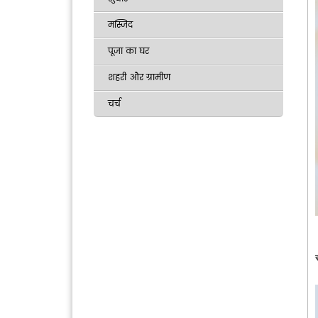
मस्जिद
पूजा का घर
शहरी और ग्रामीण
चर्च